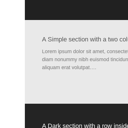
A Simple section with a two co
Lorem ipsum dolor sit amet, consectetu
diam nonummy nibh euismod tincidunt
aliquam erat volutpat….
A Dark section with a row insid