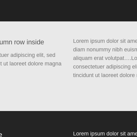
Lorem ipsum dolor sit amet
lumn row inside
diam nonummy nibh euismo
er adipiscing elit, sed
aliquam erat volutpat….Lo
 ut laoreet dolore magna
consectetuer adipiscing 
tincidunt ut laoreet dolor
Lorem ipsum dolor sit amet
e