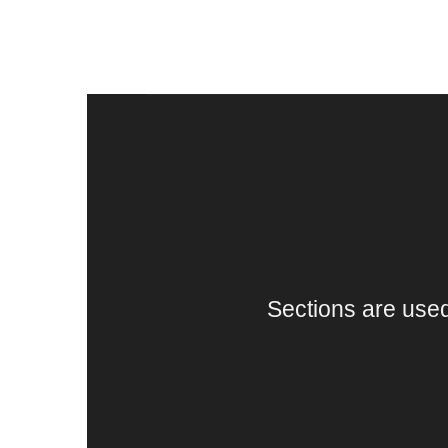
Skip
to
content
Sections are used 