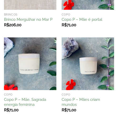
BRINCOS
COPO
Brinco Mergulhar no Mar P
Copo P – Mãe é portal
R$
206,00
R$
71,00
COPO
COPO
Copo P – Mãe, Sagrada
Copo P – Mães criam
energia feminina
mundos
R$
71,00
R$
71,00