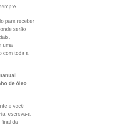
sempre.
do para receber
 onde serão
iais.
ém uma
o com toda a
manual
nho de óleo
nte e você
ria, escreva-a
final da